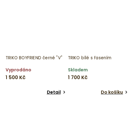
TRIKO BOYFRIEND černé "V"
TRIKO bílé s řasením
Vyprodáno
Skladem
1 500 Kč
1 700 Kč
Detail
Do košíku