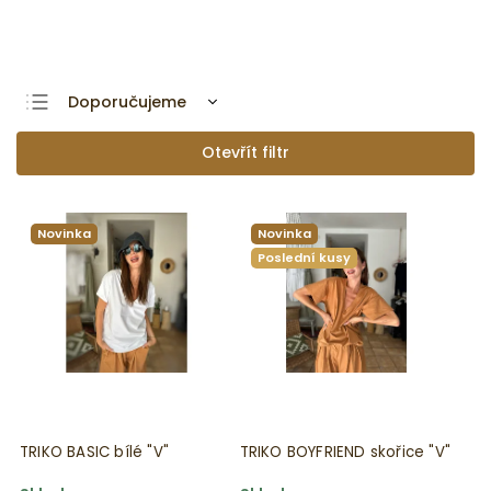
Zobrazit více produktů
Doporučujeme
Nejlevnější
Otevřít filtr
Nejdražší
Nejprodávanější
Novinka
Novinka
Abecedně
Poslední kusy
TRIKO BASIC bílé "V"
TRIKO BOYFRIEND skořice "V"