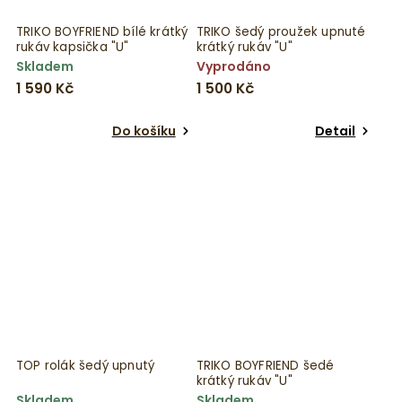
TRIKO BOYFRIEND bílé krátký
TRIKO šedý proužek upnuté
rukáv kapsička "U"
krátký rukáv "U"
Skladem
Vyprodáno
1 590 Kč
1 500 Kč
Do košíku
Detail
TOP rolák šedý upnutý
TRIKO BOYFRIEND šedé
krátký rukáv "U"
Skladem
Skladem