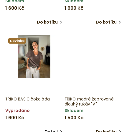
Skladem
Skladem
1 600 Kč
1 600 Kč
Do košíku
Do košíku
Novinka
TRIKO BASIC čokoláda
TRIKO modré žebrované
dlouhý rukáv "V"
Vyprodáno
Skladem
1 600 Kč
1 500 Kč
Detail
Do košíku