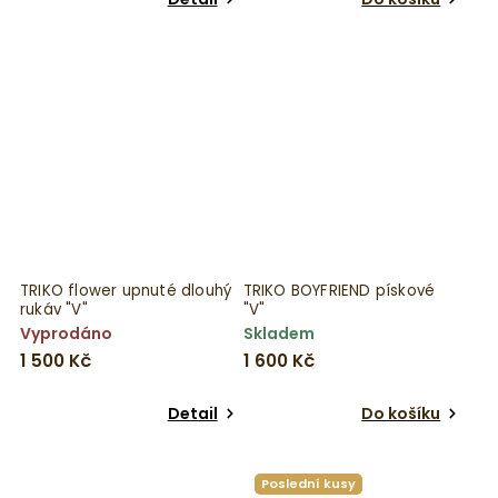
TRIKO flower upnuté dlouhý
TRIKO BOYFRIEND pískové
rukáv "V"
"V"
Vyprodáno
Skladem
1 500 Kč
1 600 Kč
Detail
Do košíku
Poslední kusy