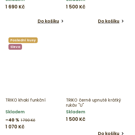
1 690 Kč
1 500 Kč
Do košíku
Do košíku
Poslední kusy
Sleva
TRIKO khaki funkční
TRIKO černé upnuté krátký
rukáv "U"
Skladem
Skladem
1 500 Kč
–40 %
1 790 Kč
1 070 Kč
Do košíku