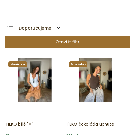
Zobrazit více produktů
Doporučujeme
Nejlevnější
Otevřít filtr
Nejdražší
Nejprodávanější
Novinka
Novinka
Abecedně
TÍLKO bílé "V"
TÍLKO čokoláda upnuté