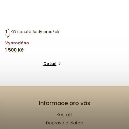
TÍLKO upnuté šedý proužek
"V"
Vyprodáno
1 500 Kč
Detail
Informace pro vás
Kontakt
Doprava a platba