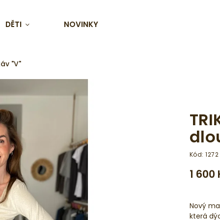
DĚTI
NOVINKY
áv "V"
TRI
dlo
Kód:
1272
1 600
Nový mat
která dýc