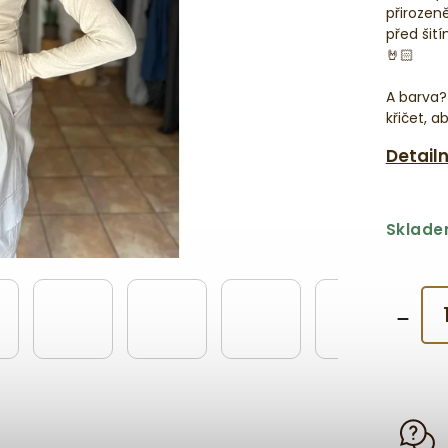
přirozen
před šití
🤘🏻
A barva?
křičet, a
Detail
Sklad