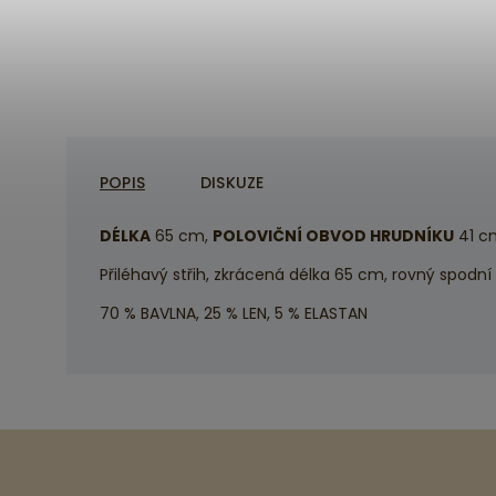
POPIS
DISKUZE
DÉLKA
65 cm,
POLOVIČNÍ OBVOD HRUDNÍKU
41 c
Přiléhavý střih, zkrácená délka 65 cm, rovný spodní 
70 % BAVLNA, 25 % LEN, 5 % ELASTAN