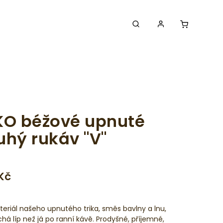
KO béžové upnuté
uhý rukáv "V"
 Kč
eriál našeho upnutého trika, směs bavlny a lnu,
há líp než já po ranní kávě. Prodyšné, příjemné,