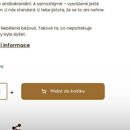
ě antibakteriální. A samozřejmě – vysrážené ještě
m. U nás standard. U tebe jistota, že se to ani nehne.
 Nebělená béžová. Taková ta, co nepotřebuje
by byla slyšet.
ní informace
em
Přidat do košíku