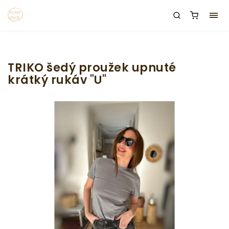
TRIKO šedý proužek upnuté
krátký rukáv "U"