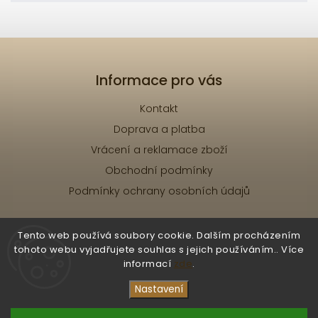
Informace pro vás
Kontakt
Doprava a platba
Vrácení a reklamace zboží
Obchodní podmínky
Podmínky ochrany osobních údajů
Tento web používá soubory cookie. Dalším procházením
tohoto webu vyjadřujete souhlas s jejich používáním.. Více
informací
zde
.
Copyright 2026
RE.ZA selfish
. Všechna práva
vyhrazena.
Nastavení
Vytvořil
Shoptet
| Design
Shoptak.cz