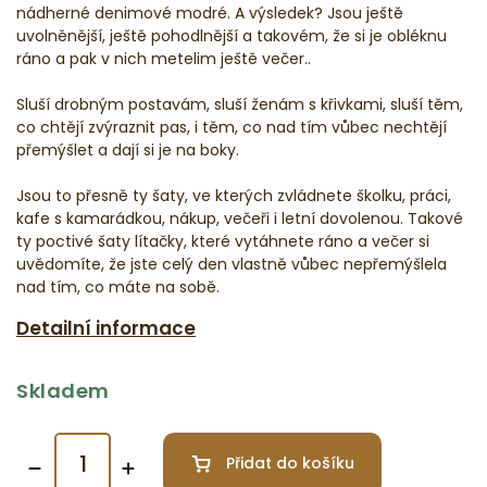
nádherné denimové modré. A výsledek? Jsou ještě
uvolněnější, ještě pohodlnější a takovém, že si je obléknu
ráno a pak v nich metelim ještě večer..
Sluší drobným postavám, sluší ženám s křivkami, sluší těm,
co chtějí zvýraznit pas, i těm, co nad tím vůbec nechtějí
přemýšlet a dají si je na boky.
Jsou to přesně ty šaty, ve kterých zvládnete školku, práci,
kafe s kamarádkou, nákup, večeři i letní dovolenou. Takové
ty poctivé šaty lítačky, které vytáhnete ráno a večer si
uvědomíte, že jste celý den vlastně vůbec nepřemýšlela
nad tím, co máte na sobě.
Detailní informace
Skladem
Přidat do košíku