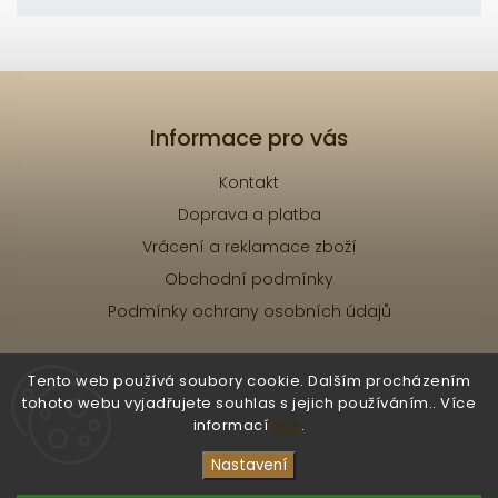
Informace pro vás
Kontakt
Doprava a platba
Vrácení a reklamace zboží
Obchodní podmínky
Podmínky ochrany osobních údajů
Tento web používá soubory cookie. Dalším procházením
tohoto webu vyjadřujete souhlas s jejich používáním.. Více
informací
zde
.
Copyright 2026
RE.ZA selfish
. Všechna práva
vyhrazena.
Nastavení
Vytvořil
Shoptet
| Design
Shoptak.cz