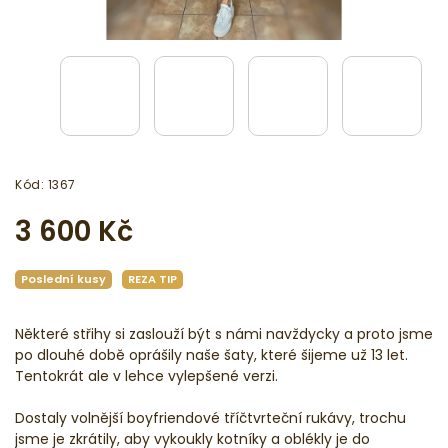
Kód:
1367
3 600 Kč
Poslední kusy
REZA TIP
Některé střihy si zaslouží být s námi navždycky a proto jsme
po dlouhé době oprášily naše šaty, které šijeme už 13 let.
Tentokrát ale v lehce vylepšené verzi.
Dostaly volnější boyfriendové tříčtvrteční rukávy, trochu
jsme je zkrátily, aby vykoukly kotníky a oblékly je do