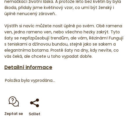
nemačkací životní láska. A protože léto bez květin by byla
škoda, přidaly jsme květinový vzor, co umí být ženský i
úplně nenucený zároveň..
Výstřih si navíc můžete nosit úplně po svém. Obě ramena
ven, jedno rameno ven, nebo všechno hezky zakrýt. Tyto
šaty se nepřizpůsobují trendům, ale vám, Rézinám! Fungují
s teniskami a džínovou bundou, stejně jako se sakem a
elegantníma botama. Prostě šaty na dny, kdy nevíte, co
vás čeká, ale chcete u toho vypadat dobře.
Detailní informace
Položka byla vyprodána…
Zeptat se
Sdílet