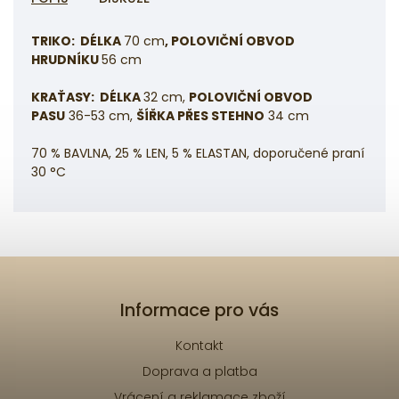
TRIKO: DÉLKA
70 cm
, POLOVIČNÍ OBVOD
HRUDNÍKU
56 cm
KRAŤASY: DÉLKA
32
cm,
POLOVIČNÍ OBVOD
PASU
36-53 cm,
ŠÍŘKA PŘES STEHNO
34 cm
70 % BAVLNA, 25 % LEN, 5 % ELASTAN, doporučené praní
30 °C
Informace pro vás
Kontakt
Doprava a platba
Vrácení a reklamace zboží