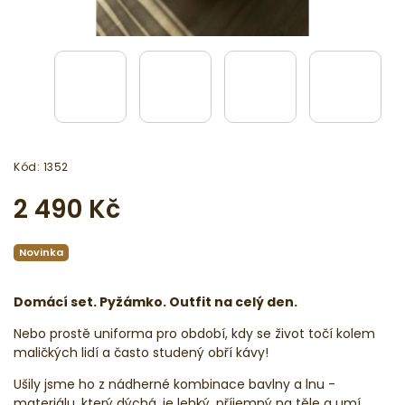
Kód:
1352
2 490 Kč
Novinka
Domácí set. Pyžámko. Outfit na celý den.
Nebo prostě uniforma pro období, kdy se život točí kolem
maličkých lidí a často studený obří kávy!
Ušily jsme ho z nádherné kombinace bavlny a lnu -
materiálu, který dýchá, je lehký, příjemný na těle a umí