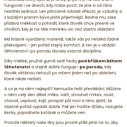
fungovat i ve dnech, kdy máte pocit, že jste si od rána
nestihla sednout. Len přirozeně odvádí vlhkost, je vzdušný a
s každým praním bývá ještě příjemnější. Bavlna mu zase
přidává měkkost a pohodlí, které člověk chce přesně ve
chvílích, kdy je na těle miminko víc než vlastní oblečení.
Má krásně vysrážený materiál, takže vás po nečeká žádné
překvapení - jen pořád stejný komfort. A ten je v období
těhotenství i po porodu docela vzácná disciplína.
Díky měkké, pružné gumě sedí hezky
pod bříškem během
těhotenství
a stejně dobře funguje i
po porodu,
kdy
člověk většinou netouží po ničem jiném než po oblečení,
které nikde netlačí..
A co je na něm nejlepší? Nemusíte řešit převlékání. Můžete
v něm celý den dělat mlíko, vařit, strouhat mrkev, nosit,
chovat, uspávat, kojit, prospat půl noci a ráno zjistit, že
vlastně pořád vypadá dobře. Pak jen hodíte džísku, nazujete
kecky, popadnete kočárek a můžete ven.
Protože některý naše dny jsou prostě příliš plné na to, aby